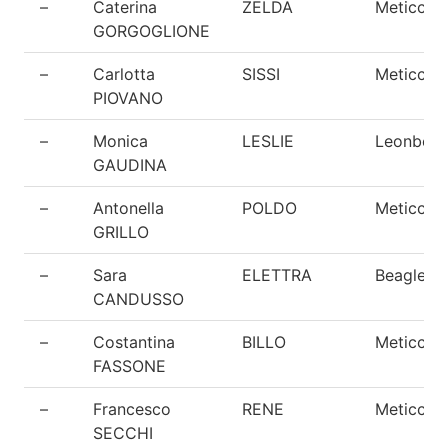
–
Caterina
ZELDA
Meticcio
GORGOGLIONE
–
Carlotta
SISSI
Meticcio
PIOVANO
–
Monica
LESLIE
Leonberg
GAUDINA
–
Antonella
POLDO
Meticcio
GRILLO
–
Sara
ELETTRA
Beagle
CANDUSSO
–
Costantina
BILLO
Meticcio
FASSONE
–
Francesco
RENE
Meticcio
SECCHI