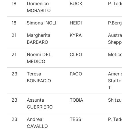
18
Domenico
BUCK
P. Tedes
MORABITO
18
Simona INOLI
HEIDI
P.Bergam
21
Margherita
KYRA
Australia
BARBARO
Sheppard
21
Noemi DEL
CLEO
Meticcio
MEDICO
23
Teresa
PACO
American
BONIFACIO
Staffords
T.
23
Assunta
TOBIA
Shitzu
GUERRIERO
23
Andrea
TESS
P. Tedes
CAVALLO