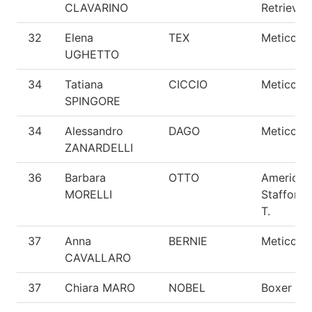
CLAVARINO
Retriever
32
Elena
TEX
Meticcio
UGHETTO
34
Tatiana
CICCIO
Meticcio
SPINGORE
34
Alessandro
DAGO
Meticcio
ZANARDELLI
36
Barbara
OTTO
American
MORELLI
Staffords
T.
37
Anna
BERNIE
Meticcio
CAVALLARO
37
Chiara MARO
NOBEL
Boxer