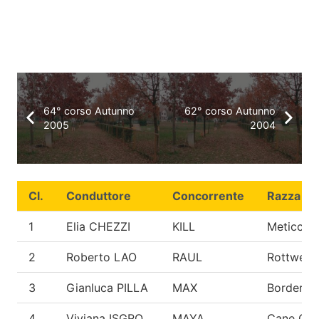
64° corso Autunno
62° corso Autunno
2005
2004
Cl.
Conduttore
Concorrente
Razza
1
Elia CHEZZI
KILL
Meticcio
2
Roberto LAO
RAUL
Rottweile
3
Gianluca PILLA
MAX
Border Co
4
Viviana ISGRO
MAYA
Cane Cor