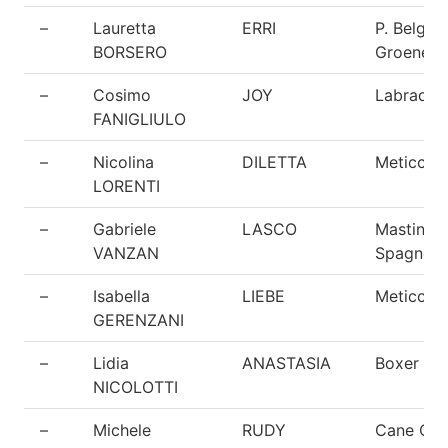
–
Lauretta
ERRI
P. Belga
BORSERO
Groenend
–
Cosimo
JOY
Labrador
FANIGLIULO
–
Nicolina
DILETTA
Meticcio
LORENTI
–
Gabriele
LASCO
Mastino
VANZAN
Spagnolo
–
Isabella
LIEBE
Meticcio
GERENZANI
–
Lidia
ANASTASIA
Boxer
NICOLOTTI
–
Michele
RUDY
Cane Cor