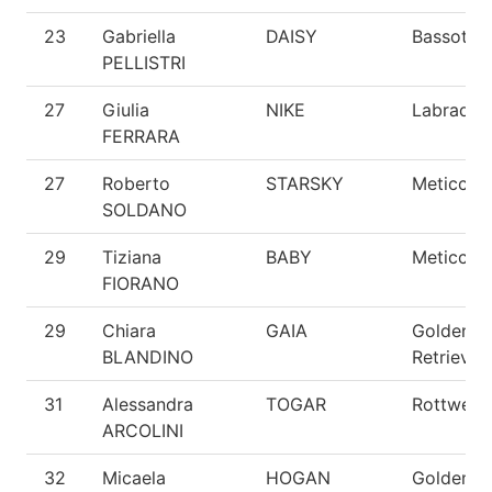
23
Gabriella
DAISY
Bassotto
PELLISTRI
27
Giulia
NIKE
Labrador
FERRARA
27
Roberto
STARSKY
Meticcio
SOLDANO
29
Tiziana
BABY
Meticcio
FIORANO
29
Chiara
GAIA
Golden
BLANDINO
Retriever
31
Alessandra
TOGAR
Rottweile
ARCOLINI
32
Micaela
HOGAN
Golden