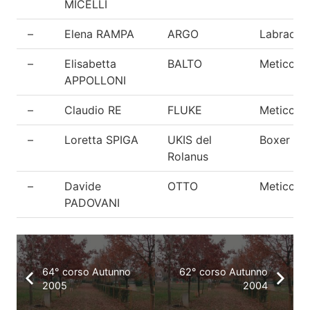
MICELLI
–
Elena RAMPA
ARGO
Labrador
–
Elisabetta
BALTO
Meticcio
APPOLLONI
–
Claudio RE
FLUKE
Meticcio
–
Loretta SPIGA
UKIS del
Boxer
Rolanus
–
Davide
OTTO
Meticcio
PADOVANI
64° corso Autunno
62° corso Autunno
2005
2004