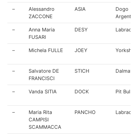
–
Alessandro
ASIA
Dogo
ZACCONE
Argentin
–
Anna Maria
DESY
Labrador
FUSARI
–
Michela FULLE
JOEY
Yorkshire
–
Salvatore DE
STICH
Dalmata
FRANCISCI
–
Vanda SITIA
DOCK
Pit Bull
–
Maria Rita
PANCHO
Labrador
CAMPISI
SCAMMACCA