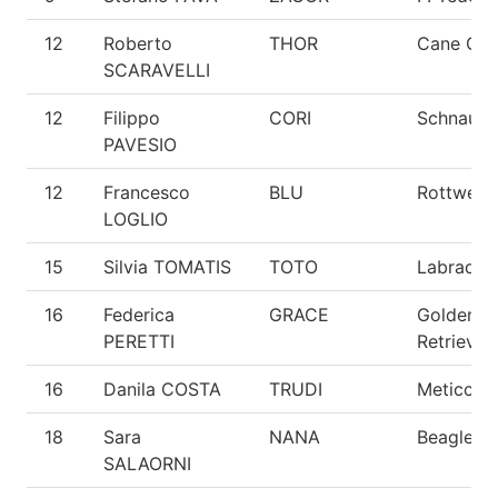
12
Roberto
THOR
Cane Cor
SCARAVELLI
12
Filippo
CORI
Schnauze
PAVESIO
12
Francesco
BLU
Rottweile
LOGLIO
15
Silvia TOMATIS
TOTO
Labrador
16
Federica
GRACE
Golden
PERETTI
Retriever
16
Danila COSTA
TRUDI
Meticcio
18
Sara
NANA
Beagle
SALAORNI