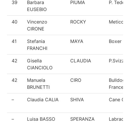
39
Barbara
PIUMA
P. Tedes
EUSEBIO
40
Vincenzo
ROCKY
Meticcio
CIRONE
41
Stefania
MAYA
Boxer
FRANCHI
42
Gisella
CLAUDIA
P.Svizzer
CIANCIOLO
42
Manuela
CIRO
Bulldog
BRUNETTI
Francese
–
Claudia CALIA
SHIVA
Cane Cor
–
Luisa BASSO
SPERANZA
Labrador