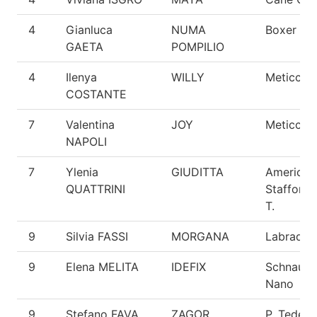
4
Gianluca
NUMA
Boxer
GAETA
POMPILIO
4
Ilenya
WILLY
Meticcio
COSTANTE
7
Valentina
JOY
Meticcio
NAPOLI
7
Ylenia
GIUDITTA
American
QUATTRINI
Staffords
T.
9
Silvia FASSI
MORGANA
Labrador
9
Elena MELITA
IDEFIX
Schnauze
Nano
9
Stefano FAVA
ZAGOR
P. Tedes