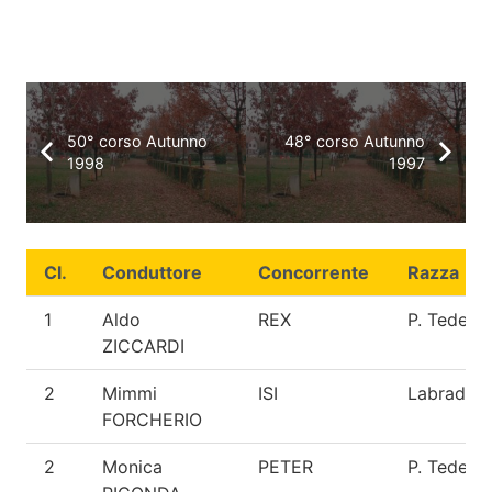
50° corso Autunno
48° corso Autunno
1998
1997
Cl.
Conduttore
Concorrente
Razza
1
Aldo
REX
P. Tedesc
ZICCARDI
2
Mimmi
ISI
Labrador
FORCHERIO
2
Monica
PETER
P. Tedesc