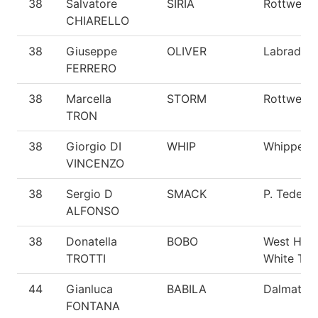
38
Salvatore
SIRIA
Rottweiler
CHIARELLO
38
Giuseppe
OLIVER
Labrador
FERRERO
38
Marcella
STORM
Rottweiler
TRON
38
Giorgio DI
WHIP
Whippet
VINCENZO
38
Sergio D
SMACK
P. Tedesc
ALFONSO
38
Donatella
BOBO
West High
TROTTI
White T.
44
Gianluca
BABILA
Dalmata
FONTANA