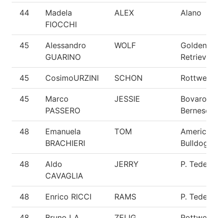
44
Madela
ALEX
Alano
FIOCCHI
45
Alessandro
WOLF
Golden
GUARINO
Retriever
45
CosimoURZINI
SCHON
Rottweiler
45
Marco
JESSIE
Bovaro de
PASSERO
Bernese
48
Emanuela
TOM
American
BRACHIERI
Bulldog
48
Aldo
JERRY
P. Tedesc
CAVAGLIA
48
Enrico RICCI
RAMS
P. Tedesc
48
Bruno LA
ZELIG
Rottweiler