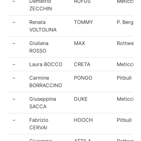
–
Demetrio
RUFUS
Meticcio
ZECCHIN
–
Renata
TOMMY
P. Berga
VOLTOLINA
–
Giuliana
MAX
Rottweiler
ROSSO
–
Laura BOCCO
CRETA
Meticcio
–
Carmine
PONGO
Pitbull
BORRACCINO
–
Giuseppina
DUKE
Meticcio
SACCA
–
Fabrizio
HOOCH
Pitbull
CERVAI
–
Giuseppe
ATTILA
Rottweiler