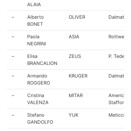
ALAIA
–
Alberto
OLIVER
Dalmata
BONET
–
Paola
ASIA
Rottweiler
NEGRINI
–
Elisa
ZEUS
P. Tedesc
BRANCALION
–
Armando
KRUGER
Dalmata
ROGGERO
–
Cristina
MITAR
American
VALENZA
Staffordsh
–
Stefano
YUK
Meticcio
GANDOLFO