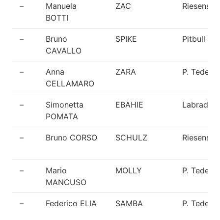
–
Manuela
ZAC
Riesensch
BOTTI
–
Bruno
SPIKE
Pitbull
CAVALLO
–
Anna
ZARA
P. Tedesc
CELLAMARO
–
Simonetta
EBAHIE
Labrador
POMATA
–
Bruno CORSO
SCHULZ
Riesensch
–
Mario
MOLLY
P. Tedesc
MANCUSO
–
Federico ELIA
SAMBA
P. Tedesc