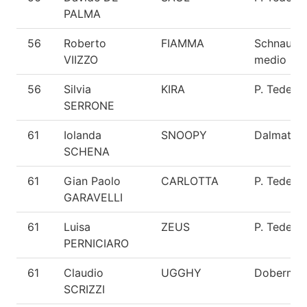
PALMA
56
Roberto
FIAMMA
Schnauze
VIIZZO
medio
56
Silvia
KIRA
P. Tedesc
SERRONE
61
Iolanda
SNOOPY
Dalmata
SCHENA
61
Gian Paolo
CARLOTTA
P. Tedesc
GARAVELLI
61
Luisa
ZEUS
P. Tedesc
PERNICIARO
61
Claudio
UGGHY
Doberma
SCRIZZI