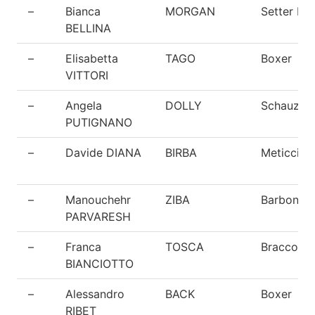
–
Bianca
MORGAN
Setter Irl
BELLINA
–
Elisabetta
TAGO
Boxer
VITTORI
–
Angela
DOLLY
Schauzer
PUTIGNANO
–
Davide DIANA
BIRBA
Meticcio
–
Manouchehr
ZIBA
Barbone 
PARVARESH
–
Franca
TOSCA
Bracco T
BIANCIOTTO
–
Alessandro
BACK
Boxer
RIBET