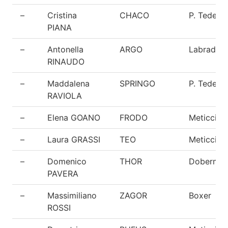
–
Cristina
CHACO
P. Tedesc
PIANA
–
Antonella
ARGO
Labrador
RINAUDO
–
Maddalena
SPRINGO
P. Tedesc
RAVIOLA
–
Elena GOANO
FRODO
Meticcio
–
Laura GRASSI
TEO
Meticcio
–
Domenico
THOR
Doberma
PAVERA
–
Massimiliano
ZAGOR
Boxer
ROSSI