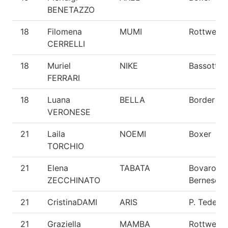
BENETAZZO
18
Filomena
MUMI
Rottweiler
CERRELLI
18
Muriel
NIKE
Bassotto
FERRARI
18
Luana
BELLA
Border Col
VERONESE
21
Laila
NOEMI
Boxer
TORCHIO
21
Elena
TABATA
Bovaro de
ZECCHINATO
Bernese
21
CristinaDAMI
ARIS
P. Tedesc
21
Graziella
MAMBA
Rottweiler