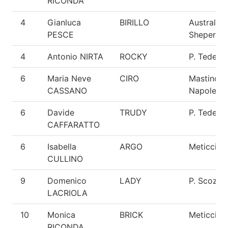
RICONDA
4
Gianluca
BIRILLO
Australian
PESCE
Sheperd
4
Antonio NIRTA
ROCKY
P. Tedesc
6
Maria Neve
CIRO
Mastino
CASSANO
Napoleta
6
Davide
TRUDY
P. Tedesc
CAFFARATTO
6
Isabella
ARGO
Meticcio
CULLINO
9
Domenico
LADY
P. Scozze
LACRIOLA
10
Monica
BRICK
Meticcio
RICONDA