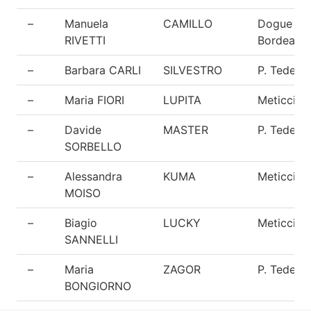
–
Manuela
CAMILLO
Dogue de
RIVETTI
Bordeaux
–
Barbara CARLI
SILVESTRO
P. Tedesc
–
Maria FIORI
LUPITA
Meticcio
–
Davide
MASTER
P. Tedesc
SORBELLO
–
Alessandra
KUMA
Meticcio
MOISO
–
Biagio
LUCKY
Meticcio
SANNELLI
–
Maria
ZAGOR
P. Tedesc
BONGIORNO