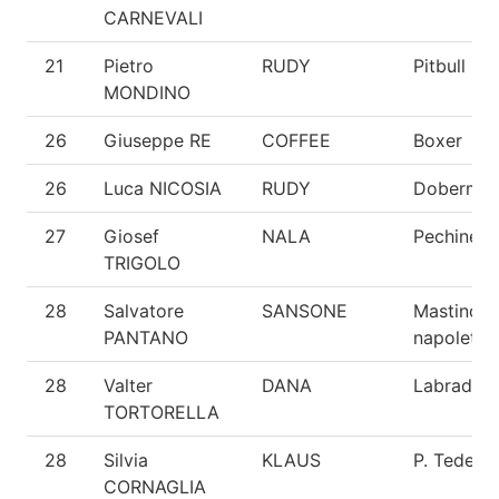
CARNEVALI
21
Pietro
RUDY
Pitbull
MONDINO
26
Giuseppe RE
COFFEE
Boxer
26
Luca NICOSIA
RUDY
Doberma
27
Giosef
NALA
Pechinese
TRIGOLO
28
Salvatore
SANSONE
Mastino
PANTANO
napoletan
28
Valter
DANA
Labrador
TORTORELLA
28
Silvia
KLAUS
P. Tedesc
CORNAGLIA