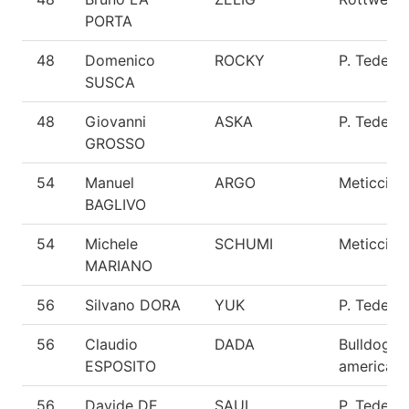
PORTA
48
Domenico
ROCKY
P. Tedesc
SUSCA
48
Giovanni
ASKA
P. Tedesc
GROSSO
54
Manuel
ARGO
Meticcio
BAGLIVO
54
Michele
SCHUMI
Meticcio
MARIANO
56
Silvano DORA
YUK
P. Tedesc
56
Claudio
DADA
Bulldog
ESPOSITO
american
56
Davide DE
SAUL
P. Tedesc