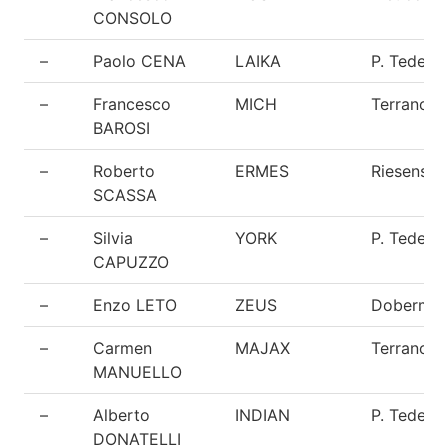
CONSOLO
–
Paolo CENA
LAIKA
P. Tedesc
–
Francesco
MICH
Terranova
BAROSI
–
Roberto
ERMES
Riesensch
SCASSA
–
Silvia
YORK
P. Tedesc
CAPUZZO
–
Enzo LETO
ZEUS
Doberma
–
Carmen
MAJAX
Terranova
MANUELLO
–
Alberto
INDIAN
P. Tedesc
DONATELLI