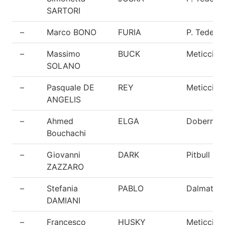
SARTORI
–
Marco BONO
FURIA
P. Tedesc
–
Massimo
BUCK
Meticcio
SOLANO
–
Pasquale DE
REY
Meticcio
ANGELIS
–
Ahmed
ELGA
Doberma
Bouchachi
–
Giovanni
DARK
Pitbull
ZAZZARO
–
Stefania
PABLO
Dalmata
DAMIANI
–
Francesco
HUSKY
Meticcio