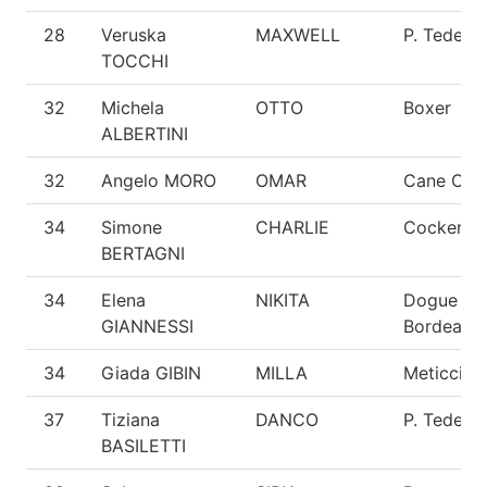
28
Veruska
MAXWELL
P. Tedesc
TOCCHI
32
Michela
OTTO
Boxer
ALBERTINI
32
Angelo MORO
OMAR
Cane Cor
34
Simone
CHARLIE
Cocker
BERTAGNI
34
Elena
NIKITA
Dogue de
GIANNESSI
Bordeaux
34
Giada GIBIN
MILLA
Meticcio
37
Tiziana
DANCO
P. Tedesc
BASILETTI