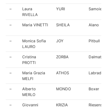
–
Laura
YURI
Samoiedo
RIVELLA
–
Maria VINETTI
SHEILA
Alano
–
Monica Sofia
JOY
Pitbull
LAURO
–
Cristina
ZORBA
Dalmata
PROTTI
–
Maria Grazia
ATHOS
Labrador
MELFI
–
Alberto
MONDO
Boxer
MERLO
–
Giovanni
KRIZIA
Riesensch