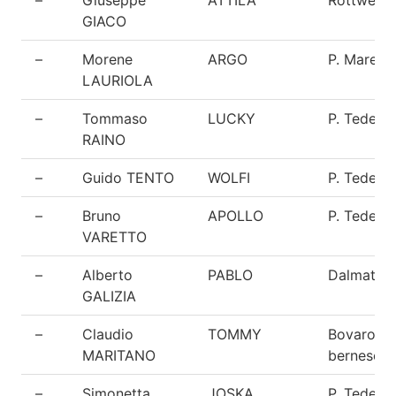
GIACO
–
Morene
ARGO
P. Marem
LAURIOLA
–
Tommaso
LUCKY
P. Tedesc
RAINO
–
Guido TENTO
WOLFI
P. Tedesc
–
Bruno
APOLLO
P. Tedesc
VARETTO
–
Alberto
PABLO
Dalmata
GALIZIA
–
Claudio
TOMMY
Bovaro de
MARITANO
bernese
–
Simonetta
JOSKA
P. Tedesc