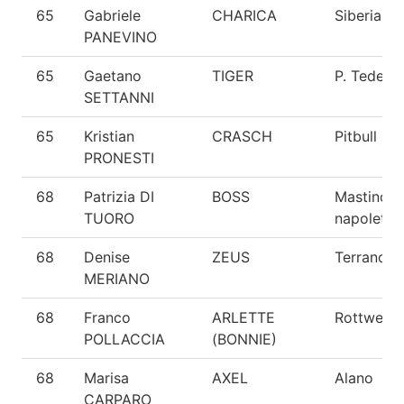
65
Gabriele
CHARICA
Siberian 
PANEVINO
65
Gaetano
TIGER
P. Tedesc
SETTANNI
65
Kristian
CRASCH
Pitbull
PRONESTI
68
Patrizia DI
BOSS
Mastino
TUORO
napoletan
68
Denise
ZEUS
Terranova
MERIANO
68
Franco
ARLETTE
Rottweiler
POLLACCIA
(BONNIE)
68
Marisa
AXEL
Alano
CARPARO