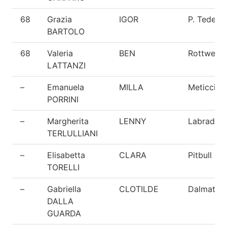
68
Grazia
IGOR
P. Tedesc
BARTOLO
68
Valeria
BEN
Rottweiler
LATTANZI
–
Emanuela
MILLA
Meticcio
PORRINI
–
Margherita
LENNY
Labrador
TERLULLIANI
–
Elisabetta
CLARA
Pitbull
TORELLI
–
Gabriella
CLOTILDE
Dalmata
DALLA
GUARDA