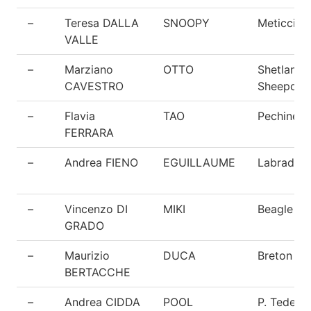
–
Teresa DALLA
SNOOPY
Meticcio
VALLE
–
Marziano
OTTO
Shetland
CAVESTRO
Sheepdog
–
Flavia
TAO
Pechinese
FERRARA
–
Andrea FIENO
EGUILLAUME
Labrador
–
Vincenzo DI
MIKI
Beagle
GRADO
–
Maurizio
DUCA
Breton
BERTACCHE
–
Andrea CIDDA
POOL
P. Tedesc