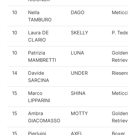
10
Nella
DAGO
Meticcio
TAMBURO
10
Laura DE
SKELLY
P. Tedesc
CLARIO
10
Patrizia
LUNA
Golden
MAMBRETTI
Retriever
14
Davide
UNDER
Riesensch
SARCINA
15
Marco
SHINA
Meticcio
LIPPARINI
15
Ambra
MOTTY
Golden
GIACOMASSO
Retriever
15
Pierluigi
AXEL
Boxer