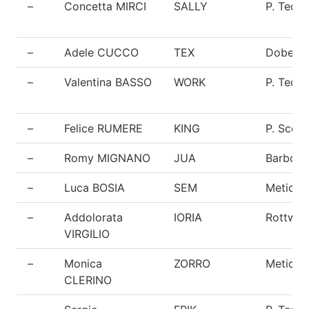
–
Concetta MIRCI
SALLY
P. Tede
–
Adele CUCCO
TEX
Doberm
–
Valentina BASSO
WORK
P. Tede
–
Felice RUMERE
KING
P. Scoz
–
Romy MIGNANO
JUA
Barbone
–
Luca BOSIA
SEM
Meticci
–
Addolorata
IORIA
Rottweil
VIRGILIO
–
Monica
ZORRO
Meticci
CLERINO