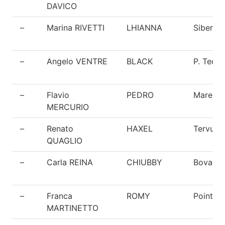
DAVICO
–
Marina RIVETTI
LHIANNA
Siberia
–
Angelo VENTRE
BLACK
P. Tede
–
Flavio
PEDRO
Maremm
MERCURIO
–
Renato
HAXEL
Tervuer
QUAGLIO
–
Carla REINA
CHIUBBY
Bovaro 
–
Franca
ROMY
Pointer
MARTINETTO