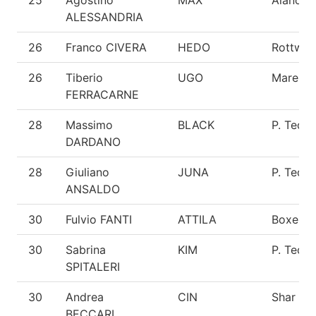
ALESSANDRIA
26
Franco CIVERA
HEDO
Rottweil
26
Tiberio
UGO
Maremm
FERRACARNE
28
Massimo
BLACK
P. Tede
DARDANO
28
Giuliano
JUNA
P. Tede
ANSALDO
30
Fulvio FANTI
ATTILA
Boxer
30
Sabrina
KIM
P. Tede
SPITALERI
30
Andrea
CIN
Shar Pei
BECCARI