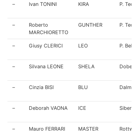
–
Ivan TONINI
KIRA
P. Tede
–
Roberto
GUNTHER
P. Tede
MARCHIORETTO
–
Giusy CLERICI
LEO
P. Belga
–
Silvana LEONE
SHELA
Doberm
–
Cinzia BISI
BLU
Dalmata
–
Deborah VAONA
ICE
Siberia
–
Mauro FERRARI
MASTER
Rottweil