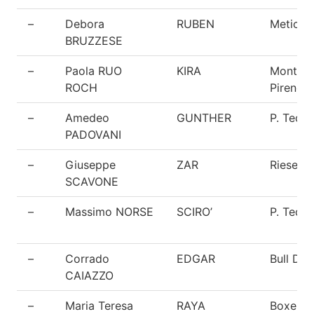
–
Debora
RUBEN
Meticci
BRUZZESE
–
Paola RUO
KIRA
Montagn
ROCH
Pirenei
–
Amedeo
GUNTHER
P. Tede
PADOVANI
–
Giuseppe
ZAR
Riesens
SCAVONE
–
Massimo NORSE
SCIRO’
P. Tede
–
Corrado
EDGAR
Bull Do
CAIAZZO
–
Maria Teresa
RAYA
Boxer