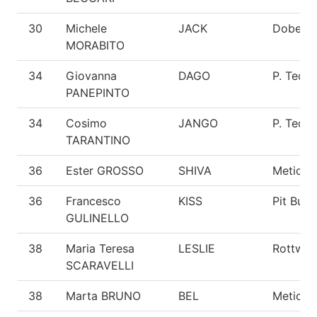
30
Michele
JACK
Doberm
MORABITO
34
Giovanna
DAGO
P. Tede
PANEPINTO
34
Cosimo
JANGO
P. Tede
TARANTINO
36
Ester GROSSO
SHIVA
Meticci
36
Francesco
KISS
Pit Bull
GULINELLO
38
Maria Teresa
LESLIE
Rottweil
SCARAVELLI
38
Marta BRUNO
BEL
Meticci