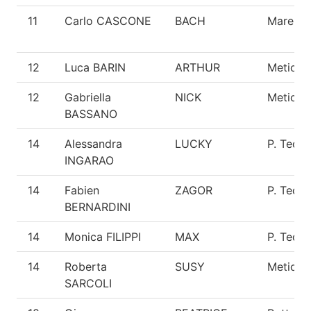
11
Carlo CASCONE
BACH
Maremm
12
Luca BARIN
ARTHUR
Meticci
12
Gabriella
NICK
Meticci
BASSANO
14
Alessandra
LUCKY
P. Tede
INGARAO
14
Fabien
ZAGOR
P. Tede
BERNARDINI
14
Monica FILIPPI
MAX
P. Tede
14
Roberta
SUSY
Meticci
SARCOLI