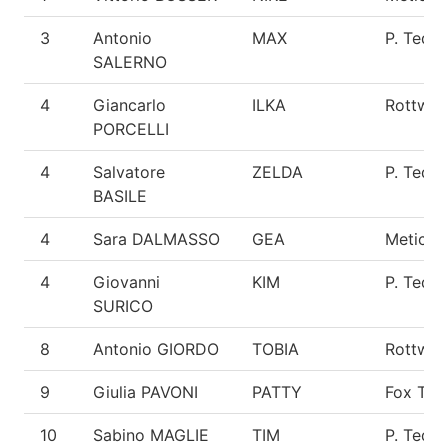
3
Antonio
MAX
P. Tede
SALERNO
4
Giancarlo
ILKA
Rottweil
PORCELLI
4
Salvatore
ZELDA
P. Tede
BASILE
4
Sara DALMASSO
GEA
Meticci
4
Giovanni
KIM
P. Tede
SURICO
8
Antonio GIORDO
TOBIA
Rottweil
9
Giulia PAVONI
PATTY
Fox Terr
10
Sabino MAGLIE
TIM
P. Tede