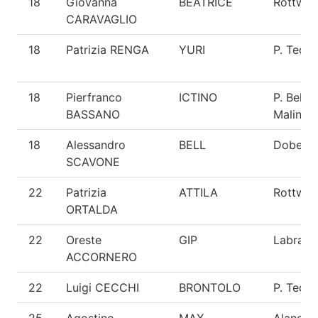
18
Giovanna
BEATRICE
Rottweil
CARAVAGLIO
18
Patrizia RENGA
YURI
P. Tede
18
Pierfranco
ICTINO
P. Belga
BASSANO
Malinois
18
Alessandro
BELL
Doberm
SCAVONE
22
Patrizia
ATTILA
Rottweil
ORTALDA
22
Oreste
GIP
Labrado
ACCORNERO
22
Luigi CECCHI
BRONTOLO
P. Tede
25
Agostino
MAX
Alano