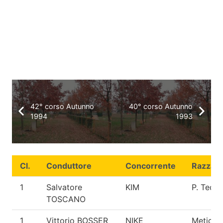
42° corso Autunno
40° corso Autunno
1994
1993
Cl.
Conduttore
Concorrente
Razza
1
Salvatore
KIM
P. Tede
TOSCANO
1
Vittorio BOSSER
NIKE
Meticci