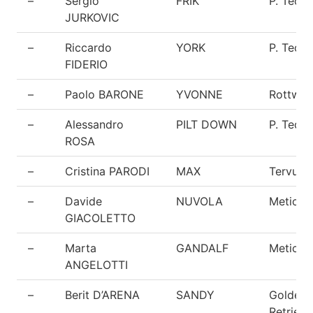
–
Sergio
FRIK
P. Tede
JURKOVIC
–
Riccardo
YORK
P. Tede
FIDERIO
–
Paolo BARONE
YVONNE
Rottweil
–
Alessandro
PILT DOWN
P. Tede
ROSA
–
Cristina PARODI
MAX
Tervuer
–
Davide
NUVOLA
Meticci
GIACOLETTO
–
Marta
GANDALF
Meticci
ANGELOTTI
–
Berit D’ARENA
SANDY
Golden
Retrieve