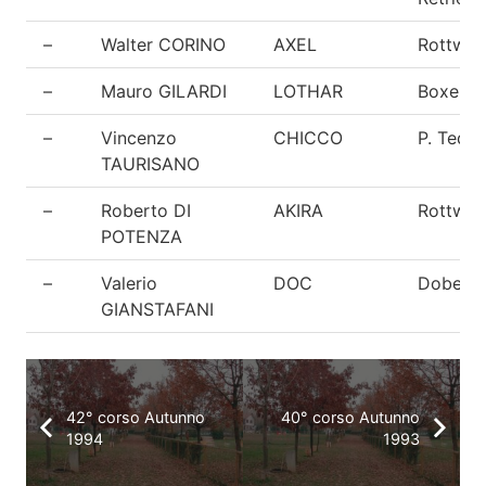
–
Walter CORINO
AXEL
Rottweil
–
Mauro GILARDI
LOTHAR
Boxer
–
Vincenzo
CHICCO
P. Tede
TAURISANO
–
Roberto DI
AKIRA
Rottweil
POTENZA
–
Valerio
DOC
Doberm
GIANSTAFANI
42° corso Autunno
40° corso Autunno
1994
1993