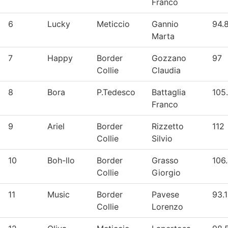
Franco
6
Lucky
Meticcio
Gannio
94.
Marta
7
Happy
Border
Gozzano
97
Collie
Claudia
8
Bora
P.Tedesco
Battaglia
105
Franco
9
Ariel
Border
Rizzetto
112
Collie
Silvio
10
Boh-llo
Border
Grasso
106
Collie
Giorgio
11
Music
Border
Pavese
93.1
Collie
Lorenzo