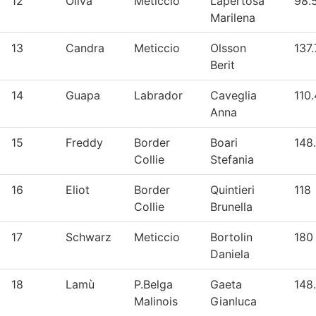
12
Oliva
Meticcio
Lapertosa
98.
Marilena
13
Candra
Meticcio
Olsson
137.
Berit
14
Guapa
Labrador
Caveglia
110.
Anna
15
Freddy
Border
Boari
148
Collie
Stefania
16
Eliot
Border
Quintieri
118
Collie
Brunella
17
Schwarz
Meticcio
Bortolin
180
Daniela
18
Lamù
P.Belga
Gaeta
148
Malinois
Gianluca