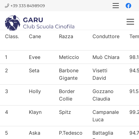
+39 335 8498909
Class.
Cane
Razza
Conduttore
Te
1
Evee
Meticcio
Muò Chiara
98.1
2
Seta
Barbone
Visetti
94.
Gigante
David
3
Holly
Border
Gozzano
91.5
Collie
Claudia
4
Klayn
Spitz
Campanale
99.
Luca
5
Aska
P.Tedesco
Battaglia
94.