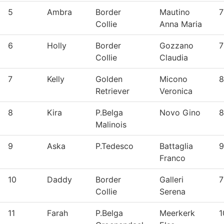
5
Ambra
Border
Mautino
7
Collie
Anna Maria
6
Holly
Border
Gozzano
7
Collie
Claudia
7
Kelly
Golden
Micono
8
Retriever
Veronica
8
Kira
P.Belga
Novo Gino
8
Malinois
9
Aska
P.Tedesco
Battaglia
9
Franco
10
Daddy
Border
Galleri
7
Collie
Serena
11
Farah
P.Belga
Meerkerk
1