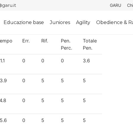
garu.it
GARU
Ch
Educazione base
Juniores
Agility
Obedience & Ra
Tempo
Err.
Rif.
Pen.
Totale
Perc.
Pen.
1.1
0
0
0
3.6
3.9
0
5
5
5
4.8
0
5
5
5
5.6
0
5
5
5