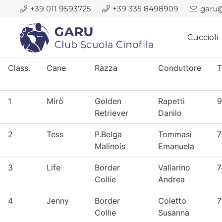
+39 011 9593725
+39 335 8498909
garu@
Cuccioli
Class.
Cane
Razza
Conduttore
1
Mirò
Golden
Rapetti
9
Retriever
Danilo
2
Tess
P.Belga
Tommasi
7
Malinois
Emanuela
3
Life
Border
Vallarino
7
Collie
Andrea
4
Jenny
Border
Coletto
7
Collie
Susanna