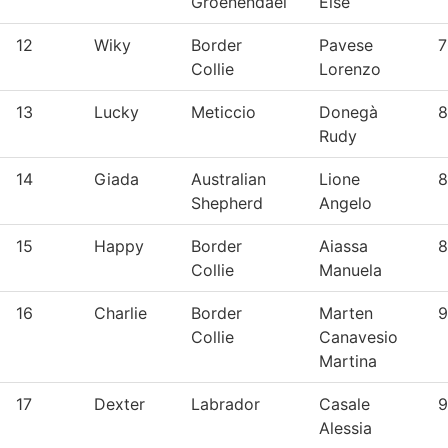
Groenendael
Else
12
Wiky
Border
Pavese
7
Collie
Lorenzo
13
Lucky
Meticcio
Donegà
8
Rudy
14
Giada
Australian
Lione
8
Shepherd
Angelo
15
Happy
Border
Aiassa
8
Collie
Manuela
16
Charlie
Border
Marten
9
Collie
Canavesio
Martina
17
Dexter
Labrador
Casale
9
Alessia