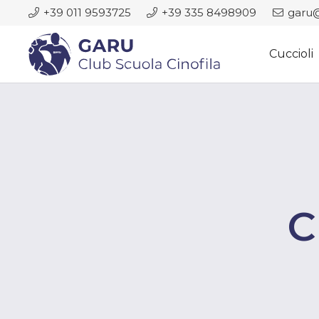
+39 011 9593725
+39 335 8498909
garu@
Cuccioli
C