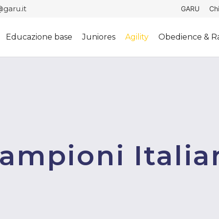
garu.it
GARU
Ch
Educazione base
Juniores
Agility
Obedience & Ra
ampioni Italia