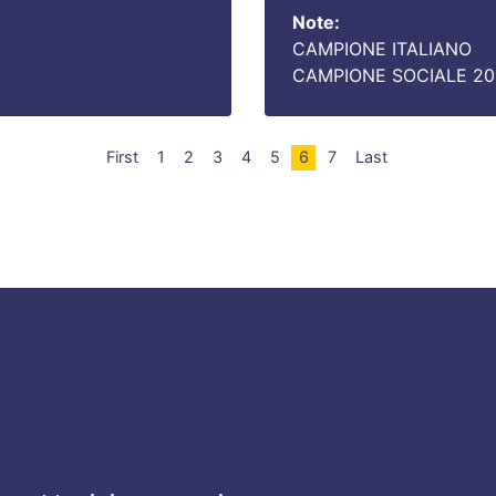
Note:
CAMPIONE ITALIANO
CAMPIONE SOCIALE 20
First
1
2
3
4
5
6
7
Last