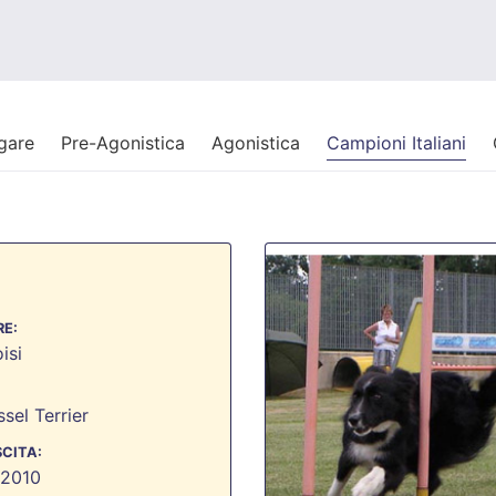
 gare
Pre-Agonistica
Agonistica
Campioni Italiani
E:
isi
sel Terrier
SCITA:
 2010