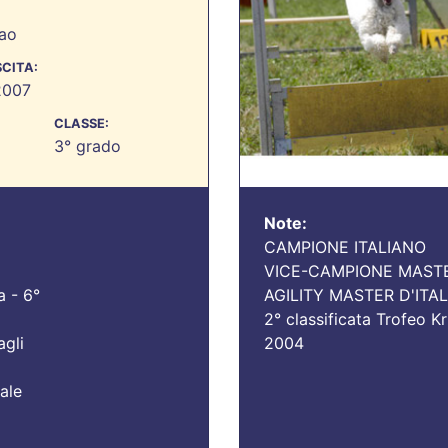
ao
SCITA:
2007
CLASSE:
3° grado
Note:
CAMPIONE ITALIANO
VICE-CAMPIONE MASTER
a - 6°
AGILITY MASTER D'ITAL
2° classificata Trofeo Kr
agli
2004
ale