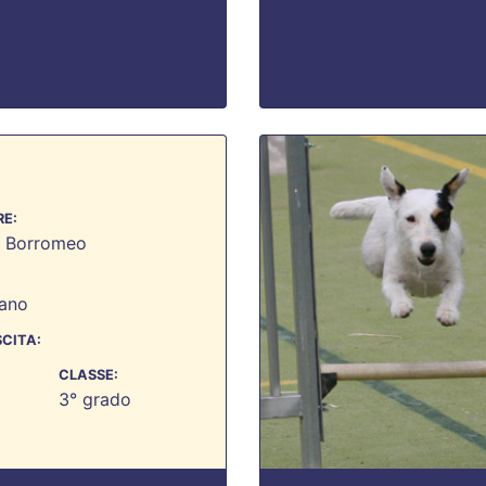
E:
a Borromeo
ano
SCITA:
CLASSE:
3° grado