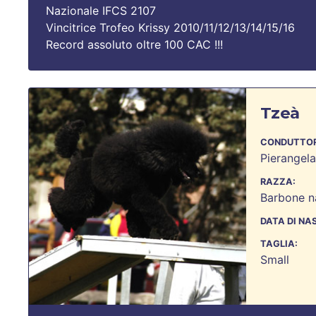
Nazionale IFCS 2107
Vincitrice Trofeo Krissy 2010/11/12/13/14/15/16
Record assoluto oltre 100 CAC !!!
Tzeà
CONDUTTOR
Pierangel
RAZZA:
Barbone n
DATA DI NA
TAGLIA:
Small